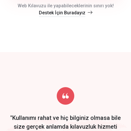
crm auto cync
Web Kılavuzu ile yapabileceklerinin sınırı yok!
Destek İçin Buradayız
click to call back
track energy costs
predictive dialing
Get Started
Start by trying our service for 30 days free trial no credit card
required.
"Kullanımı rahat ve hiç bilginiz olmasa bile
size gerçek anlamda kılavuzluk hizmeti