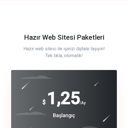
Hazır Web Sitesi Paketleri
Hazır web sitesi ile işinizi dijitale taşıyın!
Tek tıkla, otomatik!
Free
1,25
$
/Ay
Basic
Başlangıç