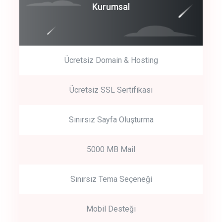
Coroprate
Kurumsal
predictive dialing
Ücretsiz Domain & Hosting
Get Started
Ücretsiz SSL Sertifikası
Start by trying our service for 30 days free trial no credit card
required.
Sınırsız Sayfa Oluşturma
5000 MB Mail
Sınırsız Tema Seçeneği
Mobil Desteği