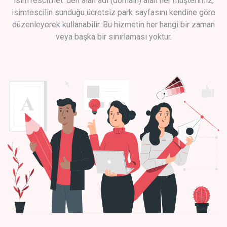
isimTescil.net 'den alan adı (domain) alan her müşterimiz,
isimtescilin sunduğu ücretsiz park sayfasını kendine göre
düzenleyerek kullanabilir. Bu hizmetin her hangi bir zaman
veya başka bir sınırlaması yoktur.