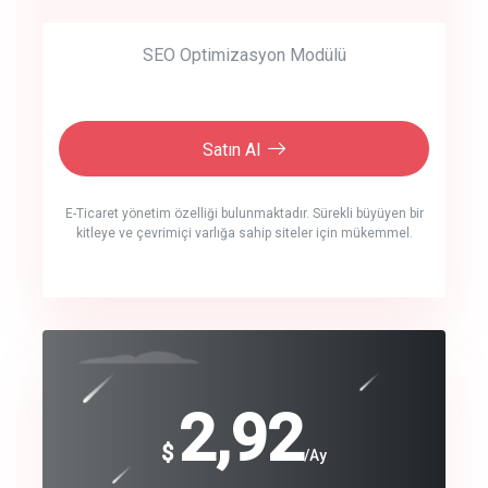
SEO Optimizasyon Modülü
Satın Al
E-Ticaret yönetim özelliği bulunmaktadır. Sürekli büyüyen bir
kitleye ve çevrimiçi varlığa sahip siteler için mükemmel.
crm auto cync
click to call back
240
2,92
$
$
/year
/Ay
track energy costs